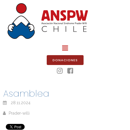
DONACIONES


Asamblea
28.11.2024
Prader-willi