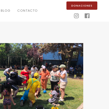
DONACIONES
BLOG
CONTACTO

